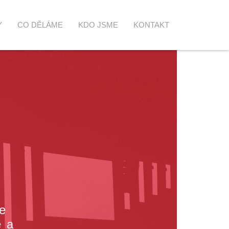
Y
CO DĚLÁME
KDO JSME
KONTAKT
e
e a