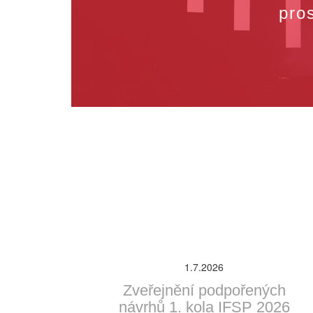
pros
1.7.2026
Zveřejnění podpořených
návrhů 1. kola IFSP 2026