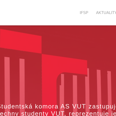
IFSP
AKTUALIT
Studentská komora AS VUT zastupuj
echny studenty VUT, reprezentuje j