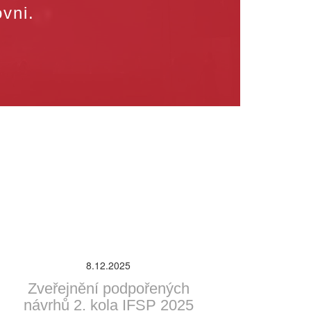
ovni.
8.12.2025
Zveřejnění podpořených
návrhů 2. kola IFSP 2025