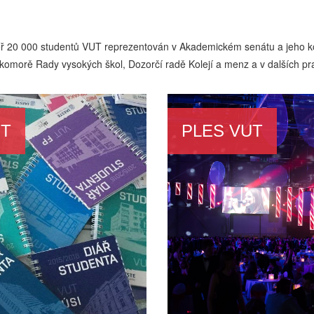
měř 20 000 studentů VUT reprezentován v Akademickém senátu a jeho ko
 komorě Rady vysokých škol, Dozorčí radě Kolejí a menz a v dalších p
UT
PLES VUT