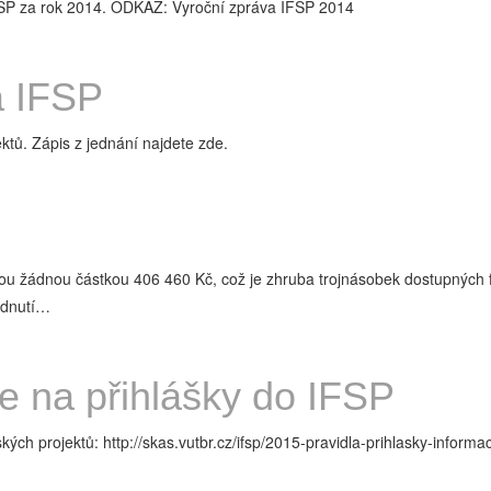
FSP za rok 2014. ODKAZ: Vyroční zpráva IFSP 2014
a IFSP
ktů. Zápis z jednání najdete zde.
ovou žádnou částkou 406 460 Kč, což je zhruba trojnásobek dostupných 
odnutí…
ne na přihlášky do IFSP
kých projektů: http://skas.vutbr.cz/ifsp/2015-pravidla-prihlasky-informa