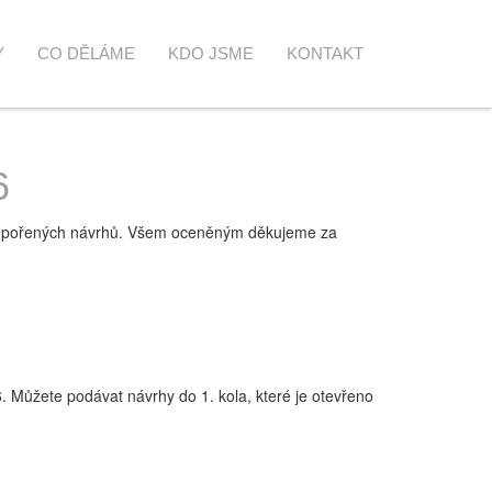
Y
CO DĚLÁME
KDO JSME
KONTAKT
6
podpořených návrhů. Všem oceněným děkujeme za
 Můžete podávat návrhy do 1. kola, které je otevřeno