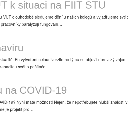
 k situaci na FIIT STU
VUT dlouhodobě sledujeme dění u našich kolegů a vyjadřujeme své zne
 pracovníky paralyzují fungování…
aviru
tualitě. Po vytvoření celouniverzitního týmu se objevil obrovský záje
 kapacitou svého počítače…
nu na COVID-19
19? Nyní máte možnost! Nejen, že nepotřebujete hlubší znalosti v obla
e je projekt pro…