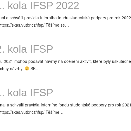
. kola IFSP 2022
a schválil pravidla Interního fondu studentské podpory pro rok 2022.
ttps://skas.vutbr.cz/ifsp/ Těšíme se…
. kola IFSP
 2021 mohou podávat návrhy na ocenění aktivit, které byly uskutečn
šechny návrhy.
SK…
. kola IFSP
 a schválil pravidla Interního fondu studentské podpory pro rok 2021.
ttps://skas.vutbr.cz/ifsp/ Těšíme…