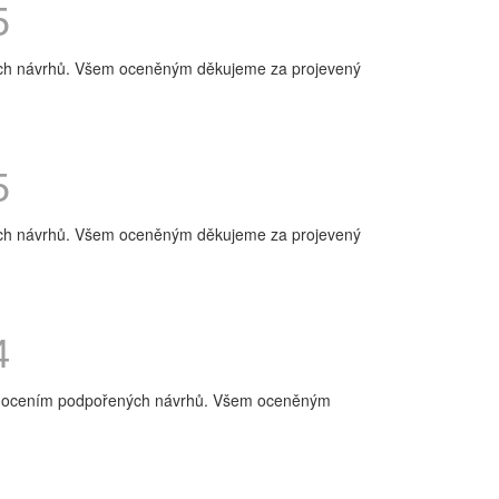
5
ých návrhů. Všem oceněným děkujeme za projevený
5
ých návrhů. Všem oceněným děkujeme za projevený
4
 hodnocením podpořených návrhů. Všem oceněným